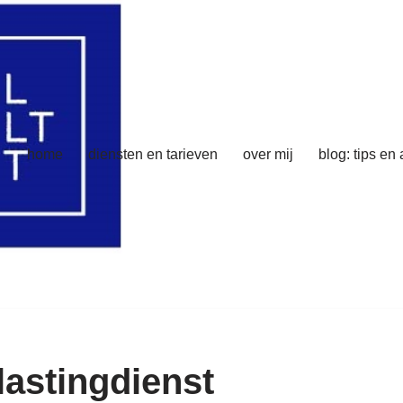
home
diensten en tarieven
over mij
blog: tips en
lastingdienst