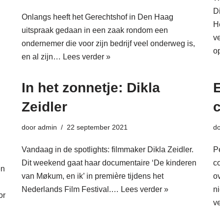
Di
Onlangs heeft het Gerechtshof in Den Haag
H
uitspraak gedaan in een zaak rondom een
v
ondernemer die voor zijn bedrijf veel onderweg is,
o
en al zijn…
Lees verder »
In het zonnetje: Dikla
E
Zeidler
door
admin
22 september 2021
d
Vandaag in de spotlights: filmmaker Dikla Zeidler.
P
Dit weekend gaat haar documentaire ‘De kinderen
c
en
van Møkum, en ik’ in première tijdens het
o
Nederlands Film Festival.…
Lees verder »
n
or
v