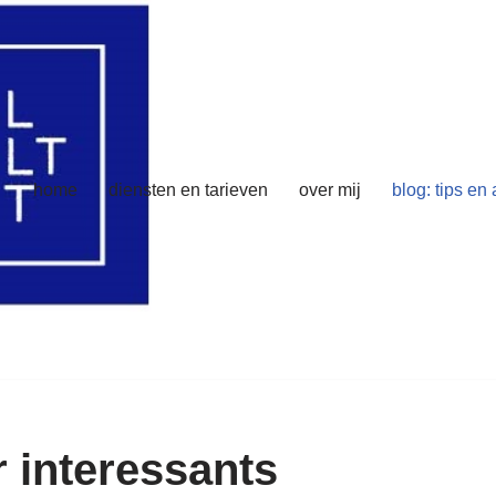
home
diensten en tarieven
over mij
blog: tips en
r interessants