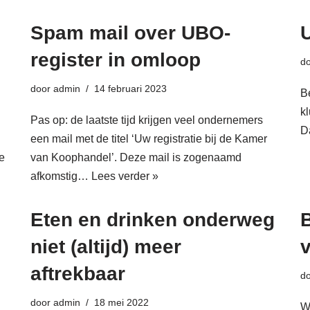
Spam mail over UBO-
register in omloop
d
door
admin
14 februari 2023
B
k
Pas op: de laatste tijd krijgen veel ondernemers
D
een mail met de titel ‘Uw registratie bij de Kamer
e
van Koophandel’. Deze mail is zogenaamd
afkomstig…
Lees verder »
Eten en drinken onderweg
niet (altijd) meer
aftrekbaar
d
door
admin
18 mei 2022
W