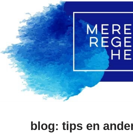
Ga
naar
de
inhoud
blog: tips en ande