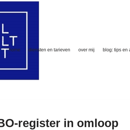
home
diensten en tarieven
over mij
blog: tips en
BO-register in omloop