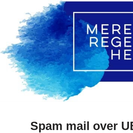
Ga
naar
de
inhoud
Spam mail over U